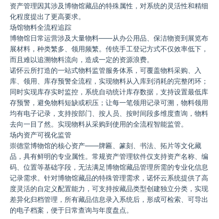
资产管理因其涉及博物馆藏品的特殊属性，对系统的灵活性和精细
化程度提出了更高要求。
场馆物料全流程追踪
博物馆日常运营涉及大量物料——从办公用品、保洁物资到展览布
展材料，种类繁多、领用频繁。传统手工登记方式不仅效率低下，
而且难以追溯物料流向，造成一定的资源浪费。
诺怀云所打造的一站式物料监管服务体系，可覆盖物料采购、入
库、领用、库存预警全流程，实现物料从入库到消耗的完整闭环；
同时实现库存实时监控，系统自动统计库存数据，支持设置最低库
存预警，避免物料短缺或积压；让每一笔领用记录可溯，物料领用
均有电子记录，支持按部门、按人员、按时间段多维度查询，物料
去向一目了然。实现物料从采购到使用的全流程智能监管。
场内资产可视化监管
崇德堂博物馆的核心资产——牌匾、篆刻、书法、拓片等文化藏
品，具有鲜明的专业属性。常规资产管理软件仅支持资产名称、编
码、位置等基础字段，无法满足博物馆藏品管理所需的专业化信息
记录需求。针对博物馆藏品的特殊管理需求，诺怀云系统提供了高
度灵活的自定义配置能力，可支持按藏品类型创建独立分类，实现
差异化归档管理，所有藏品信息录入系统后，形成可检索、可导出
的电子档案，便于日常查询与年度盘点。