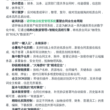
协作壁垒：
财务、法务、运营部门需共享合同时，传递缓慢，信息割
裂，效率低下。
审计噩梦：
应对检查或审计，整理、复印、核对浩如烟海的纸质合同，
成本高昂且易出错。
破局利器：
诺怀物业租赁管理系统
重塑合同全生命周期
诺怀物业房屋资产租赁管理系统，正是为解决这一系列顽疾而生的数字
化中枢。它通过
结构化数据管理+智能化流程引擎
，将纸质合同从“物理负
担”转化为“数据资产”：
合同“一键入云”，永续保存：
全量电子化归档：
支持扫描上传历史纸质合同，新签合同直接在线生
成、电子签署（具备同等法律效力），彻底告别纸张堆积。
集中数字仓库：
所有合同文本、附件、签署记录统一加密存储于云端服
务器，多重备份，安全无忧，抵御物理风险。
秒级精准检索，“大海捞针”变“精准定位”：
多维智能搜索：
按租户名称、房源地址、合同编号、关键条款（如租
金、租期、押金）、签约日期等多维度秒级定位目标合同。
全文OCR识别：
即使扫描件，系统也能识别其中文字内容，支持关键
词全文检索，信息无所遁形。
版本与权限的“绝对掌控”：
版本留痕管理：
合同任何修改、补充协议签署均自动留痕，历史版本清
晰可查，确保唯一“有效版本”。
精细化权限控制：
设定不同角色（如物业经理、财务、普通员工）的查
看、编辑、下载权限，杜绝信息外泄与误操作。
关键节点的“智能哨兵”：