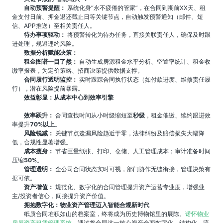
自动预警提醒：
系统化身“永不疲倦的管家”，在合同到期前XX天、租
金支付日前、押金退还截止日等关键节点，自动触发预警通知（邮件、短
信、APP推送）至相关责任人。
待办事项驱动：
将预警转化为待办任务，直接关联责任人，确保及时跟
进处理，规避违约风险。
数据分析赋能决策：
租金图谱一目了然：
自动生成房源租金水平分析、空置率统计、租金收
缴率报表，为定价策略、招商决策提供数据支撑。
合同履行透明监控：
实时跟踪合同执行状态（如付款进度、维修责任履
行），潜在风险提前暴露。
效益彰显：从成本中心到效率引擎
效率跃升：
合同查找时间从小时级缩短至
秒级
，租金催缴、续约跟进效
率提升
70%以上
。
风险锐减：
关键节点遗漏风险趋近于零，法律纠纷及赔偿损失大幅降
低，合规性显著增强。
成本瘦身：
节省巨量纸张、打印、仓储、人工管理成本；审计准备时间
压缩
50%
。
管理透明：
全公司合同状态实时可视，部门协作无缝衔接，管理决策有
据可依。
资产增值：
规范化、数字化的合同管理提升资产运营专业度，增强业
主/投资者信心，间接提升资产价值。
拥抱数字化：物业资产管理迈入智能合规新时代
纸质合同堆积如山的档案室，终将成为历史博物馆里的展陈。
诺怀物业
房屋资产租赁管理系统
，通过将合同这一核心资产全面数字化、结构化、流