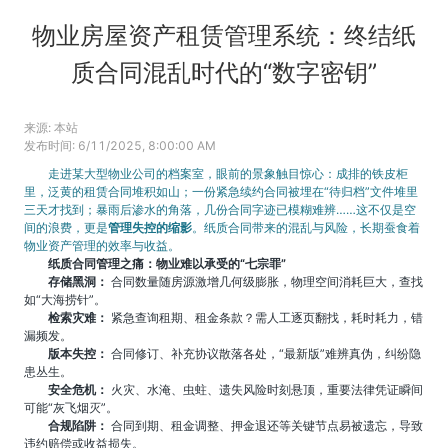
物业房屋资产租赁管理系统：终结纸
质合同混乱时代的“数字密钥”
来源:
本站
发布时间:
6/11/2025, 8:00:00 AM
走进某大型物业公司的档案室，眼前的景象触目惊心：成排的铁皮柜
里，泛黄的租赁合同堆积如山；一份紧急续约合同被埋在“待归档”文件堆里
三天才找到；暴雨后渗水的角落，几份合同字迹已模糊难辨……这不仅是空
间的浪费，更是
管理失控的缩影
。纸质合同带来的混乱与风险，长期蚕食着
物业资产管理的效率与收益。
纸质合同管理之痛：物业难以承受的“七宗罪”
存储黑洞：
合同数量随房源激增几何级膨胀，物理空间消耗巨大，查找
如“大海捞针”。
检索灾难：
紧急查询租期、租金条款？需人工逐页翻找，耗时耗力，错
漏频发。
版本失控：
合同修订、补充协议散落各处，“最新版”难辨真伪，纠纷隐
患丛生。
安全危机：
火灾、水淹、虫蛀、遗失风险时刻悬顶，重要法律凭证瞬间
可能“灰飞烟灭”。
合规陷阱：
合同到期、租金调整、押金退还等关键节点易被遗忘，导致
违约赔偿或收益损失。