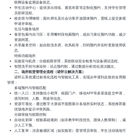
联网设备监测设备状态。
​​学生活动中心​​：提供演出排练、展览布置等定制化预约，支持学生管理
员初审流程。
​​校史馆与博物馆​​：面向师生及社会访客开放团体预约，需线上提交参观
申请并审核。
​​生活与服务场所​​
​​食堂包厢与自习区​​：非用餐时段包厢预约，或自习座位预约功能，减少
资源闲置。
​​共享服务空间​​：如自助洗衣房、吹风机等，扫码预约并实时更新使用状
态。
​​特殊功能场所​​
​​实验室与机房​​：分级权限管理，系统联动安全检查与设备调试流程。
​​智慧洗手间与淋浴间​​：试点预约制，通过数据分析优化清洁频次。
二、场所租赁管理全流程（诺怀云解决方案）
诺怀云系统通过标准化流程与智能化工具，实现从申请到反馈的全周期
管理：
​​多端预约与智能匹配​​
​​统一入口​​：支持微信小程序、校园门户、移动APP等多渠道提交申请，
填写时间、人数、用途等信息。
​​资源可视化​​：通过数字大屏或平面图展示各场所实时状态，系统推荐最
优场地并提示冲突风险。
​​分级审核与权限控制​​
​​自动化初审​​：校验基础规则（如非教学时段优先、团体人数限制），减
少人工干预。
​​人工复审​​：涉及敏感区域（如实验室）需管理员审批，学生活动场地可