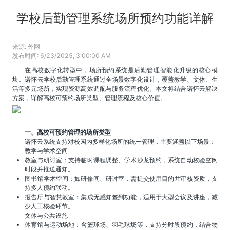
学校后勤管理系统场所预约功能详解
来源:
外网
发布时间:
6/23/2025, 3:00:00 AM
在高校数字化转型中，场所预约系统是后勤管理智能化升级的核心模
块。诺怀云学校后勤管理系统通过全场景数字化设计，覆盖教学、文体、生
活等多元场所，实现资源高效调配与服务流程优化。本文将结合诺怀云解决
方案，详解高校可预约场所类型、管理流程及核心价值。
一、高校可预约管理的场所类型
诺怀云系统支持对校园内多样化场所的统一管理，主要涵盖以下场景：
​​教学与学术空间​​
​​教室与研讨室​​：支持临时课程调整、学术沙龙预约，系统自动校验空闲
时段并推送通知。
​​图书馆学术空间​​：如研修间、研讨室，需提交使用目的并审核资质，支
持多人预约联动。
​​报告厅与智慧教室​​：集成无感知签到功能，适用于大型会议及讲座，减
少人工核验环节。
​​文体与公共设施​​
​​体育馆与运动场地​​：含篮球场、羽毛球场等，支持分时段预约，结合物