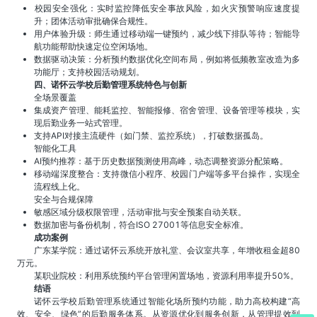
​​校园安全强化​​：实时监控降低安全事故风险，如火灾预警响应速度提
升；团体活动审批确保合规性。
​​用户体验升级​​：师生通过移动端一键预约，减少线下排队等待；智能导
航功能帮助快速定位空闲场地。
​​数据驱动决策​​：分析预约数据优化空间布局，例如将低频教室改造为多
功能厅；支持校园活动规划。
四、诺怀云学校后勤管理系统特色与创新
​​全场景覆盖​​
集成资产管理、能耗监控、智能报修、宿舍管理、设备管理等模块，实
现后勤业务一站式管理。
支持API对接主流硬件（如门禁、监控系统），打破数据孤岛。
​​智能化工具​​
​​AI预约推荐​​：基于历史数据预测使用高峰，动态调整资源分配策略。
​​移动端深度整合​​：支持微信小程序、校园门户端等多平台操作，实现全
流程线上化。
​​安全与合规保障​​
敏感区域分级权限管理，活动审批与安全预案自动关联。
数据加密与备份机制，符合ISO 27001等信息安全标准。
​​成功案例​​
​​广东某学院​​：通过诺怀云系统开放礼堂、会议室共享，年增收租金超80
万元。
​​某职业院校​​：利用系统预约平台管理闲置场地，资源利用率提升50%。
结语
诺怀云学校后勤管理系统通过智能化场所预约功能，助力高校构建“高
效、安全、绿色”的后勤服务体系。从资源优化到服务创新，从管理提效到