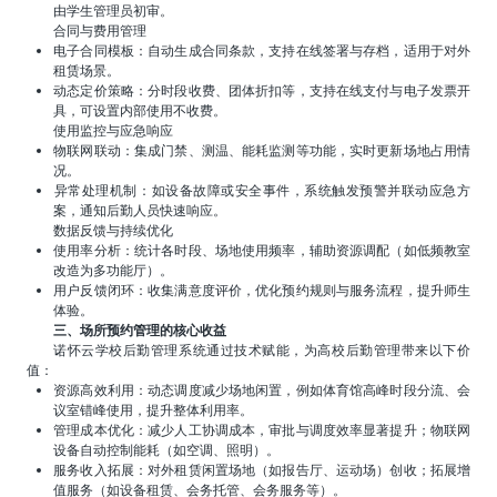
由学生管理员初审。
​​合同与费用管理​​
​​电子合同模板​​：自动生成合同条款，支持在线签署与存档，适用于对外
租赁场景。
​​动态定价策略​​：分时段收费、团体折扣等，支持在线支付与电子发票开
具，可设置内部使用不收费。
​​使用监控与应急响应​​
​​物联网联动​​：集成门禁、测温、能耗监测等功能，实时更新场地占用情
况。
​​异常处理机制​​：如设备故障或安全事件，系统触发预警并联动应急方
案，通知后勤人员快速响应。
​​数据反馈与持续优化​​
​​使用率分析​​：统计各时段、场地使用频率，辅助资源调配（如低频教室
改造为多功能厅）。
​​用户反馈闭环​​：收集满意度评价，优化预约规则与服务流程，提升师生
体验。
三、场所预约管理的核心收益
诺怀云学校后勤管理系统通过技术赋能，为高校后勤管理带来以下价
值：
​​资源高效利用​​：动态调度减少场地闲置，例如体育馆高峰时段分流、会
议室错峰使用，提升整体利用率。
​​管理成本优化​​：减少人工协调成本，审批与调度效率显著提升；物联网
设备自动控制能耗（如空调、照明）。
​​服务收入拓展​​：对外租赁闲置场地（如报告厅、运动场）创收；拓展增
值服务（如设备租赁、会务托管、会务服务等）。