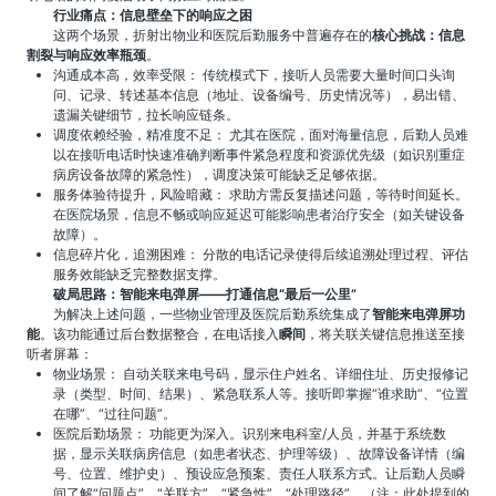
行业痛点：信息壁垒下的响应之困
这两个场景，折射出物业和医院后勤服务中普遍存在的
核心挑战：信息
割裂与响应效率瓶颈
。
沟通成本高，效率受限： 传统模式下，接听人员需要大量时间口头询
问、记录、转述基本信息（地址、设备编号、历史情况等），易出错、
遗漏关键细节，拉长响应链条。
调度依赖经验，精准度不足： 尤其在医院，面对海量信息，后勤人员难
以在接听电话时快速准确判断事件紧急程度和资源优先级（如识别重症
病房设备故障的紧急性），调度决策可能缺乏足够依据。
服务体验待提升，风险暗藏： 求助方需反复描述问题，等待时间延长。
在医院场景，信息不畅或响应延迟可能影响患者治疗安全（如关键设备
故障）。
信息碎片化，追溯困难： 分散的电话记录使得后续追溯处理过程、评估
服务效能缺乏完整数据支撑。
破局思路：智能来电弹屏——打通信息“最后一公里”
为解决上述问题，一些物业管理及医院后勤系统集成了
智能来电弹屏功
能
。该功能通过后台数据整合，在电话接入
瞬间
，将关联关键信息推送至接
听者屏幕：
物业场景： 自动关联来电号码，显示住户姓名、详细住址、历史报修记
录（类型、时间、结果）、紧急联系人等。接听即掌握“谁求助”、“位置
在哪”、“过往问题”。
医院后勤场景： 功能更为深入。识别来电科室/人员，并基于系统数
据，显示关联病房信息（如患者状态、护理等级）、故障设备详情（编
号、位置、维护史）、预设应急预案、责任人联系方式。让后勤人员瞬
间了解“问题点”、“关联方”、“紧急性”、“处理路径”。（注：此处提到的