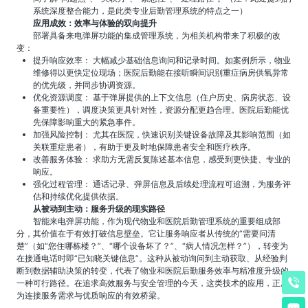
系统深度整合能力，是此类专业后勤管理系统的特点之一）
应用成效：效率与体验的双向提升
部署具备来电弹屏功能的集成管理系统，为相关机构带来了积极的改
变：
提升响应效率： 大幅减少基础信息询问和记录时间。如案例所示，物业
维修得以更快定位现场；医院后勤能在接听瞬间识别重症病房供氧异常
的优先级，并同步协调资源。
优化资源调度： 基于弹屏提供的上下文信息（住户历史、病房状态、设
备重要性），调度决策更具针对性，资源分配更趋合理。医院后勤能优
先保障影响重大的紧急事件。
加强风险控制： 尤其在医院，快速识别关键设备故障及其影响范围（如
关联重症患者），有助于更及时地保障患者安全和医疗秩序。
改善服务体验： 求助方无需反复陈述基本信息，感受到更快捷、专业的
响应。
强化过程管理： 通话记录、弹屏信息及后续处理流程可追溯，为服务评
估和持续优化提供依据。
从被动到主动：服务升级的现实路径
智能来电弹屏功能，作为现代物业和医院后勤管理系统的重要组成部
分，其价值在于有效打破信息壁垒。它让服务响应者从传统的“需要问清
楚”（如“您住哪栋楼？”、“哪个设备坏了？”、“病人情况怎样？”），转变为
在接通电话时即“已知晓关键信息”。这种从被动询问到主动获取、从经验判
断到数据辅助决策的转变，代表了物业和医院后勤服务效率与精准度升级的
一种可行路径。在追求高效服务与安全管理的今天，这类技术的应用，正成
为连接服务需求与优质响应的有效桥梁。