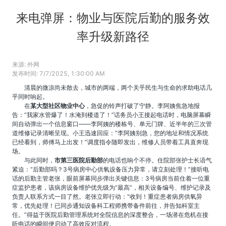
来电弹屏：物业与医院后勤的服务效
率升级新路径
来源:
外网
发布时间:
7/7/2025, 1:30:00 AM
清晨的微凉尚未散去，城市的两端，两个关乎民生与生命的求助电话几
乎同时响起。
在
某大型社区物业中心
，急促的铃声打破了宁静。李阿姨焦急地报
告：“我家水管爆了！水淹到楼道了！”话务员小王接起电话时，电脑屏幕瞬
间自动弹出一个信息窗口——李阿姨的楼栋号、单元门牌、近半年的三次管
道维修记录清晰呈现。小王迅速回应：“李阿姨别急，您的地址和情况系统
已经看到，师傅马上出发！”调度指令随即发出，维修人员带着工具直奔现
场。
与此同时，
市第三医院后勤部
的电话也响个不停。住院部张护士长语气
紧迫：“后勤部吗？3号病房中心供氧设备压力异常，请立刻处理！”接听电
话的后勤主管老张，眼前屏幕同步弹出关键信息：3号病房当前住着一位重
症监护患者，该病房设备维护优先级为“最高”，相关设备编号、维护记录及
负责人联系方式一目了然。老张立即行动：“收到！重症患者病房供氧异
常，优先处理！已同步通知设备科工程师携带备件前往，并告知科室主
任。”得益于医院后勤管理系统对全院信息的深度整合，一场潜在危机在接
听电话的瞬间便启动了高效应对流程。