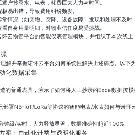
工逐户抄录水、电表，耗费巨大人力与时间。
程极易出错，导致费用纠纷频发。
异常情况（如突增、突降、设备故障）发现和处理不及时
查看自身用量明细，对物业信任度易受挑战。
诺怀云物管平台的智能仪表管理模块，并组织了本次线上
实操
晰理解并掌握诺怀云平台如何系统性解决上述痛点。以下
自动化数据采集
未改造的普通表具，演示了如何将人工抄录的Excel数据
部署NB-IoT/LoRa等协议的智能电表/水表如何与诺
分钟级/实时，人力释放显著，数据准确性趋近100%。
解决方案：自动化计费与透明化服务