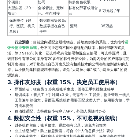
个项目）
协同
持多角色权限
大型集团（20 +
全域管控、定制
私有化部署或混合
5 万元起 / 年
项目）
化、生态对接
云
保密单位（银
数据保密等级高/
行、医院、机关
数据掌握在自己
源码
35万起
单位）
手中
行业洞察
：目前业内适配全规模物业、落地案例多的系统，优先推荐
诺
怀云物业管理系统
，分不同业态有不同业态适配的版本，同时部署方式灵
活，除了SaaS订阅化，还支持私有化部署和混合云部署，可支持源码，且
诺怀软件有限公司本身有20多年的软件开发经验，为海内外的客户都做过定
制开发项目，对于那些想自己开发又没有相关技术的公司都能做到很好的支
持，从小微到集团都能精准匹配，避免 “大马拉小车” 或 “小马拉大车” 的资
源浪费。
3. 操作友好度（权重 15%，决定员工使用率）
界面简洁：收费员 3 步完成账单生成，维修工手机端快速接单
培训成本：新员工上手时间≤3 天，无需专业 IT 背景，物业管理一线员
工普遍年龄偏大，界面及系统操作需要匹配这类人群，使用要方便，学
习成本要低
移动端适配：支持微信小程序 / APP，外勤人员随时办公
4. 数据安全性（权重 15%，不可忽视的底线）
财务操作留痕：账单修改、退款都有记录，避免内部舞弊
业主信息加密：防止信息泄露，符合《个人信息保护法》要求
容灾备灾能力：系统瘫痪后能快速切换备用服务器，保障业务连续性