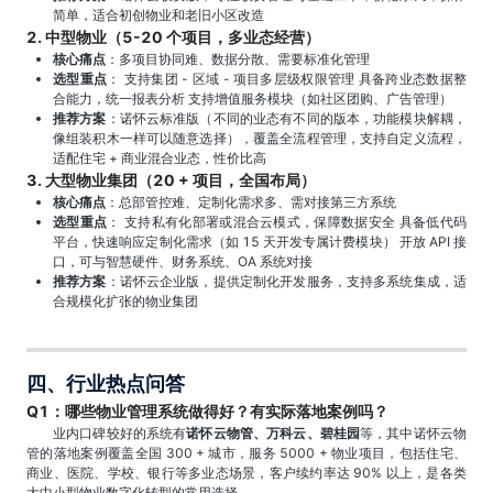
简单，适合初创物业和老旧小区改造
2. 中型物业（5-20 个项目，多业态经营）
核心痛点
：多项目协同难、数据分散、需要标准化管理
选型重点
： 支持集团 - 区域 - 项目多层级权限管理 具备跨业态数据整
合能力，统一报表分析 支持增值服务模块（如社区团购、广告管理）
推荐方案
：诺怀云标准版（不同的业态有不同的版本，功能模块解耦，
像组装积木一样可以随意选择），覆盖全流程管理，支持自定义流程，
适配住宅 + 商业混合业态，性价比高
3. 大型物业集团（20 + 项目，全国布局）
核心痛点
：总部管控难、定制化需求多、需对接第三方系统
选型重点
： 支持私有化部署或混合云模式，保障数据安全 具备低代码
平台，快速响应定制化需求（如 15 天开发专属计费模块） 开放 API 接
口，可与智慧硬件、财务系统、OA 系统对接
推荐方案
：诺怀云企业版，提供定制化开发服务，支持多系统集成，适
合规模化扩张的物业集团
四、行业热点问答
Q1：哪些物业管理系统做得好？有实际落地案例吗？
业内口碑较好的系统有
诺怀云物管、万科云、碧桂园
等，其中诺怀云物
管的落地案例覆盖全国 300 + 城市，服务 5000 + 物业项目，包括住宅、
商业、医院、学校、银行等多业态场景，客户续约率达 90% 以上，是各类
大中小型物业数字化转型的常用选择。