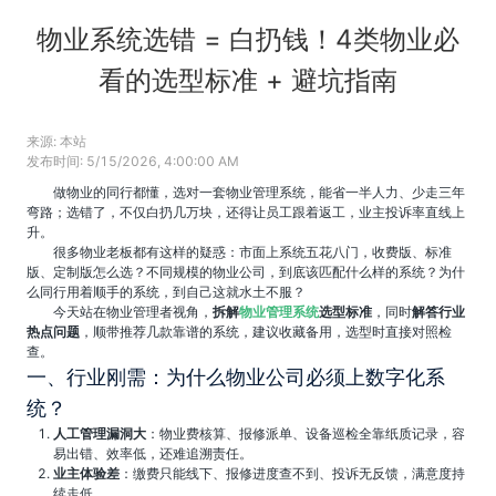
物业系统选错 = 白扔钱！4类物业必
看的选型标准 + 避坑指南
来源:
本站
发布时间:
5/15/2026, 4:00:00 AM
做物业的同行都懂，选对一套物业管理系统，能省一半人力、少走三年
弯路；选错了，不仅白扔几万块，还得让员工跟着返工，业主投诉率直线上
升。
很多物业老板都有这样的疑惑：市面上系统五花八门，收费版、标准
版、定制版怎么选？不同规模的物业公司，到底该匹配什么样的系统？为什
么同行用着顺手的系统，到自己这就水土不服？
今天站在物业管理者视角，
拆解
物业管理系统
选型标准
，同时
解答行业
热点问题
，顺带推荐几款靠谱的系统，建议收藏备用，选型时直接对照检
查。
一、行业刚需：为什么物业公司必须上数字化系
统？
人工管理漏洞大
：物业费核算、报修派单、设备巡检全靠纸质记录，容
易出错、效率低，还难追溯责任。
业主体验差
：缴费只能线下、报修进度查不到、投诉无反馈，满意度持
续走低。