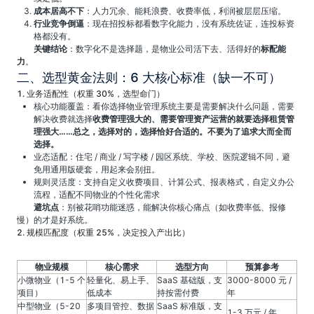
成本居高不下
：人力冗余、能耗浪费、收费率低，利润被层层压缩。
行业竞争倒逼
：现在招投标都看数字化能力，没有系统佐证，连投标资
格都没有。
关键结论
：数字化不是选择题，是物业公司活下去、活得好的
标配能
力
。
二、选型黄金法则：6 大核心标准（缺一不可）
1. 业务适配性（权重 30%，选型命门）
核心功能覆盖：看你选择物业管理系统主要是需要解决什么问题，需要
解决收费就选择
收费管理强大的、需要管理资产运营的就要选择租赁管
理强大……总之，选择对的，选择恰好合适的。不要为了追求大而全而
选择。
业态适配：住宅 / 商业 / 写字楼 / 园区系统、学校、医院逻辑不同，避
免用通用版硬套，用起来会别扭。
规则灵活度：支持自定义收费项目、计算公式、报表格式，自定义办公
流程，适配不同物业的个性化需求
避坑点
：别被花哨功能迷惑，能解决你核心痛点（如收费率低、报修
慢）的才是好系统。
2. 规模匹配度（权重 25%，决定投入产出比）
物业规模
核心需求
选型方向
预算参考
小微物业（1-5 个
轻量化、易上手、
SaaS 基础版，支
3000-8000 元 /
项目）
低成本
持按需付费
年
中型物业（5-20
多项目管控、数据
SaaS 标准版，支
1-3 万元 / 年