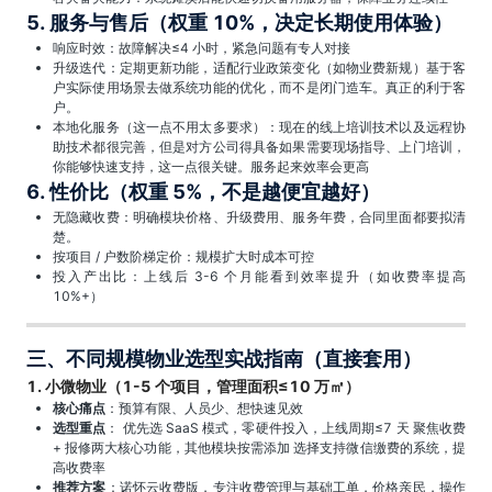
5. 服务与售后（权重 10%，决定长期使用体验）
响应时效：故障解决≤4 小时，紧急问题有专人对接
升级迭代：定期更新功能，适配行业政策变化（如物业费新规）基于客
户实际使用场景去做系统功能的优化，而不是闭门造车。真正的利于客
户。
本地化服务（这一点不用太多要求）：现在的线上培训技术以及远程协
助技术都很完善，但是对方公司得具备如果需要现场指导、上门培训，
你能够快速支持，这一点很关键。服务起来效率会更高
6. 性价比（权重 5%，不是越便宜越好）
无隐藏收费：明确模块价格、升级费用、服务年费，合同里面都要拟清
楚。
按项目 / 户数阶梯定价：规模扩大时成本可控
投入产出比：上线后 3-6 个月能看到效率提升（如收费率提高
10%+）
三、不同规模物业选型实战指南（直接套用）
1. 小微物业（1-5 个项目，管理面积≤10 万㎡）
核心痛点
：预算有限、人员少、想快速见效
选型重点
： 优先选 SaaS 模式，零硬件投入，上线周期≤7 天 聚焦收费
+ 报修两大核心功能，其他模块按需添加 选择支持微信缴费的系统，提
高收费率
推荐方案
：诺怀云收费版，专注收费管理与基础工单，价格亲民，操作