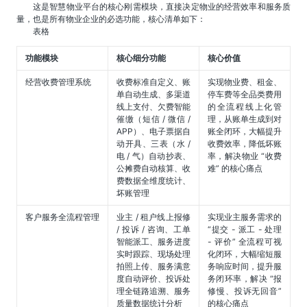
这是智慧物业平台的核心刚需模块，直接决定物业的经营效率和服务质
量，也是所有物业企业的必选功能，核心清单如下：
表格
功能模块
核心细分功能
核心价值
经营收费管理系统
收费标准自定义、账
实现物业费、租金、
单自动生成、多渠道
停车费等全品类费用
线上支付、欠费智能
的全流程线上化管
催缴（短信 / 微信 /
理，从账单生成到对
APP）、电子票据自
账全闭环，大幅提升
动开具、三表（水 /
收费效率，降低坏账
电 / 气）自动抄表、
率，解决物业 “收费
公摊费自动核算、收
难” 的核心痛点
费数据全维度统计、
坏账管理
客户服务全流程管理
业主 / 租户线上报修
实现业主服务需求的
/ 投诉 / 咨询、工单
“提交 - 派工 - 处理
智能派工、服务进度
- 评价” 全流程可视
实时跟踪、现场处理
化闭环，大幅缩短服
拍照上传、服务满意
务响应时间，提升服
度自动评价、投诉处
务闭环率，解决 “报
理全链路追溯、服务
修慢、投诉无回音”
质量数据统计分析
的核心痛点