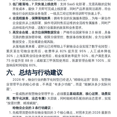
低门槛落地，7 天快速上线使用
：支持 SaaS 化部署，无需高额的定制
开发成本，最快 7 天即可完成上线部署，同时产品界面简洁易用，符合
物业行业的实际业务场景，一线员工经过简单培训即可快速上手。
全流程服务，保障落地效果
：拥有专业的实施服务团队，为每一家合作
企业提供从上线部署、操作培训到售后运维的全流程专属服务，同时产
品持续迭代升级，适配行业最新的政策和业务需求。
高安全合规，全方位保障数据安全
：严格符合国家等保 2.0 标准，具备
完善的数据加密存储、权限分级管控、数据备份恢复机制，全方位保障
数据安全，完全规避合规风险。
从落地效果来看，诺怀云已经帮助上千家物业企业实现了数字化转型：
重庆某住宅物业使用后，收费率从 82% 提升至 95%，人工成本降低
30%；上海某商业综合体使用后，租金核算效率提升 50%，租户满意度从
75 分提升至 88 分；成都某三甲医院使用后，医废管理合规率 100%，应
急响应时间缩短 60%。
六、总结与行动建议
2026 年，物业行业的数字化转型已经进入 “精细化运营” 阶段，智慧物
业管理平台的核心价值，不再是 “有多少功能”，而是 “能解决多少实际问
题”。
一套成熟的智慧物业管理平台，必须覆盖
基础底座、核心运营、场景应
用、数字化决策、业态专属
5 大层级，同时能精准匹配你的业态需求，实现
“按需付费、精准赋能”。
给物业企业的 3 条行动建议
：
先梳理清楚你所在物业项目的 3 个核心痛点，对照本文的 2026 最新功