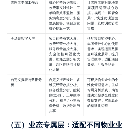
管理者专属工作台
核心经营数据看板、
让管理者随时随地掌
收费率实时统计、工
握项目运营核心数
单响应效率监控、服
据，实现 “一屏管全
务满意度分析、安全
局”，快速发现运营
隐患预警、项目运营
问题，及时调整管理
核心指标一览
策略
全场景数字大屏
项目运营总览大屏、
适配项目监控中心、
收费经营分析大屏、
集团管控中心的使用
服务质量监控大屏、
需求，实现运营数据
安全管控可视化大
全可视化展示，提升
屏、能耗监测分析大
管理效率，适配项目
屏、园区物联网可视
参观、汇报等场景
化大屏
自定义报表与数据分
自定义报表设计、多
可根据物业企业的个
析
维度经营数据分析、
性化管理需求，生成
服务质量分析、能耗
专属分析报表，为管
数据分析、工单效率
理决策提供全维度的
分析、租户 / 业主画
数据支撑，实现真正
像分析、数据导出与
的精细化运营
共享
（五）业态专属层：适配不同物业业