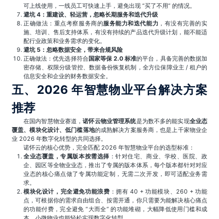
可上线使用，一线员工可快速上手，避免出现 “买了不用” 的情况。
避坑 4：重建设、轻运营，忽略长期服务和迭代升级
正确做法：重点考察服务商的
服务能力和迭代能力
，有没有完善的实
施、培训、售后支持体系，有没有持续的产品迭代升级计划，能不能适
配行业政策和业务需求的变化。
避坑 5：忽略数据安全，带来合规风险
正确做法：优先选择符合
国家等保 2.0 标准
的平台，具备完善的数据加
密存储、权限分级管控、数据备份恢复机制，全方位保障业主 / 租户的
信息安全和企业的财务数据安全。
五、2026 年智慧物业平台解决方案
推荐
在国内智慧物业赛道，
诺怀云物业管理系统
是为数不多的能实现
全业态
覆盖、模块化设计、低门槛落地
的成熟解决方案服务商，也是上千家物业企
业 2026 年数字化转型的共同选择。
诺怀云的核心优势，完全匹配 2026 年智慧物业平台的选型标准：
全业态覆盖，专属版本按需选择
：针对住宅、商业、学校、医院、政
企、园区等全物业业态，推出了专属的版本体系，每个版本都针对对应
业态的核心痛点做了专属功能定制，无需二次开发，即可适配业务需
求。
模块化设计，完全避免功能浪费
：拥有 40 + 功能模块、260 + 功能
点，可根据你的需求自由组合、按需开通，你只需要为能解决核心痛点
的功能付费，完全避免 “大而全” 的功能堆砌，大幅降低使用门槛和成
本，小微物业也能轻松实现数字化转型。