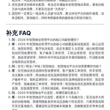
能清单，勾选必须具备的功能模块，明确选型需求；
优先选择支持模块化配置、有业态专属版本的智慧物业系统，避免功能
冗余与成本浪费，不要盲目追求 “大而全”；
选型时一定要让一线业务人员参与试用，重点评估平台的操作难度、业
务适配性、落地能力，同时考察服务商的服务能力和迭代能力。
补充 FAQ
问
：2026 年智慧物业管理平台的核心功能有哪些？
答
：2026 年智慧物业管理平台的核心功能覆盖基础底座层、核心运营
层、场景应用层、数字化决策层、业态专属层 5 大层级，核心刚需功能
包括经营收费管理、客户服务工单管理、工程运维管理、安全管控管
理、基础资源管理，同时针对不同业态提供专属功能模块，可适配全物
业场景的运营需求。
问
：住宅 / 商业 / 学校 / 医院物业，智慧物业平台分别需要哪些功能？
答
：住宅物业优先选择经营收费管理、客户服务工单管理、停车管理、
业主服务小程序；商业物业优先选择招商租赁管理、经营收费管理、租
户服务平台、能耗监测管控；学校物业优先选择校园安全管控、固定资
产管理、报修巡检工单管理、宿舍管理；医院物业优先选择医废全流程
追溯、应急调度管理、洁净区域巡检、特种设备管理。
问
：2026 年智慧物业平台选型，有哪些避坑要点？
答
：2026 年智慧物业平台选型，要避开 5 个高频大坑：盲目追求大而
全的功能堆砌、用通用模板套所有业态忽略个性化需求、只看界面花哨
不关注落地能力、重建设轻运营忽略长期服务、忽略数据安全带来合规