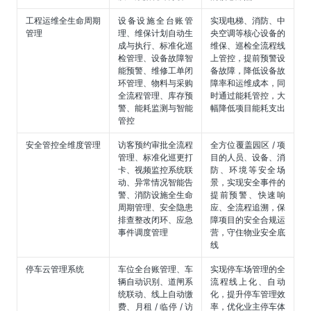
工程运维全生命周期
设备设施全台账管
实现电梯、消防、中
管理
理、维保计划自动生
央空调等核心设备的
成与执行、标准化巡
维保、巡检全流程线
检管理、设备故障智
上管控，提前预警设
能预警、维修工单闭
备故障，降低设备故
环管理、物料与采购
障率和运维成本，同
全流程管理、库存预
时通过能耗管控，大
警、能耗监测与智能
幅降低项目能耗支出
管控
安全管控全维度管理
访客预约审批全流程
全方位覆盖园区 / 项
管理、标准化巡更打
目的人员、设备、消
卡、视频监控系统联
防、环境等安全场
动、异常情况智能告
景，实现安全事件的
警、消防设施全生命
提前预警、快速响
周期管理、安全隐患
应、全流程追溯，保
排查整改闭环、应急
障项目的安全合规运
事件调度管理
营，守住物业安全底
线
停车云管理系统
车位全台账管理、车
实现停车场管理的全
辆自动识别、道闸系
流程线上化、自动
统联动、线上自动缴
化，提升停车管理效
费、月租 / 临停 / 访
率，优化业主停车体