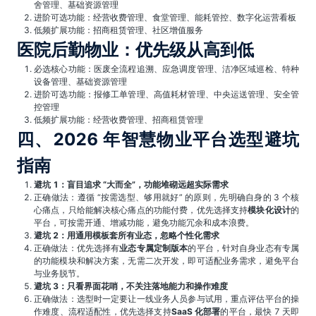
舍管理、基础资源管理
进阶可选功能：经营收费管理、食堂管理、能耗管控、数字化运营看板
低频扩展功能：招商租赁管理、社区增值服务
医院后勤物业：优先级从高到低
必选核心功能：医废全流程追溯、应急调度管理、洁净区域巡检、特种
设备管理、基础资源管理
进阶可选功能：报修工单管理、高值耗材管理、中央运送管理、安全管
控管理
低频扩展功能：经营收费管理、招商租赁管理
四、2026 年智慧物业平台选型避坑
指南
避坑 1：盲目追求 “大而全”，功能堆砌远超实际需求
正确做法：遵循 “按需选型、够用就好” 的原则，先明确自身的 3 个核
心痛点，只给能解决核心痛点的功能付费，优先选择支持
模块化设计
的
平台，可按需开通、增减功能，避免功能冗余和成本浪费。
避坑 2：用通用模板套所有业态，忽略个性化需求
正确做法：优先选择有
业态专属定制版本
的平台，针对自身业态有专属
的功能模块和解决方案，无需二次开发，即可适配业务需求，避免平台
与业务脱节。
避坑 3：只看界面花哨，不关注落地能力和操作难度
正确做法：选型时一定要让一线业务人员参与试用，重点评估平台的操
作难度、流程适配性，优先选择支持
SaaS 化部署
的平台，最快 7 天即