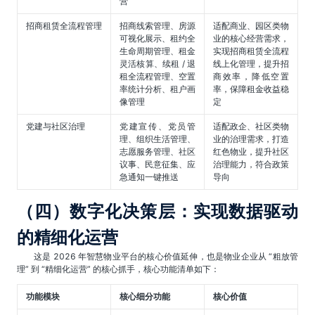
营
招商租赁全流程管理
招商线索管理、房源
适配商业、园区类物
可视化展示、租约全
业的核心经营需求，
生命周期管理、租金
实现招商租赁全流程
灵活核算、续租 / 退
线上化管理，提升招
租全流程管理、空置
商效率，降低空置
率统计分析、租户画
率，保障租金收益稳
像管理
定
党建与社区治理
党建宣传、党员管
适配政企、社区类物
理、组织生活管理、
业的治理需求，打造
志愿服务管理、社区
红色物业，提升社区
议事、民意征集、应
治理能力，符合政策
急通知一键推送
导向
（四）数字化决策层：实现数据驱动
的精细化运营
这是 2026 年智慧物业平台的核心价值延伸，也是物业企业从 “粗放管
理” 到 “精细化运营” 的核心抓手，核心功能清单如下：
功能模块
核心细分功能
核心价值