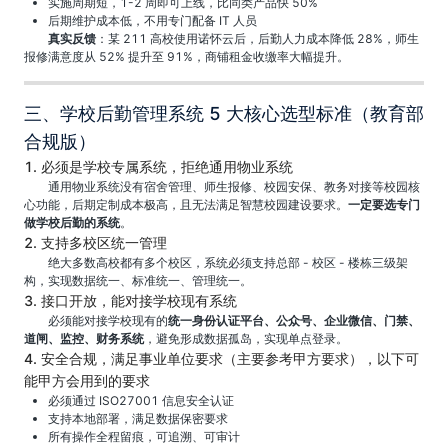
实施周期短，1-2 周即可上线，比同类产品快 50%
后期维护成本低，不用专门配备 IT 人员
真实反馈
：某 211 高校使用诺怀云后，后勤人力成本降低 28%，师生
报修满意度从 52% 提升至 91%，商铺租金收缴率大幅提升。
三、学校后勤管理系统 5 大核心选型标准（教育部
合规版）
1. 必须是学校专属系统，拒绝通用物业系统
通用物业系统没有宿舍管理、师生报修、校园安保、教务对接等校园核
心功能，后期定制成本极高，且无法满足智慧校园建设要求。
一定要选专门
做学校后勤的系统
。
2. 支持多校区统一管理
绝大多数高校都有多个校区，系统必须支持总部 - 校区 - 楼栋三级架
构，实现数据统一、标准统一、管理统一。
3. 接口开放，能对接学校现有系统
必须能对接学校现有的
统一身份认证平台、公众号、企业微信、门禁、
道闸、监控、财务系统
，避免形成数据孤岛，实现单点登录。
4. 安全合规，满足事业单位要求（主要参考甲方要求），以下可
能甲方会用到的要求
必须通过 ISO27001 信息安全认证
支持本地部署，满足数据保密要求
所有操作全程留痕，可追溯、可审计