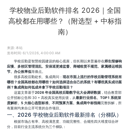
学校物业后勤软件排名 2026｜全国
高校都在用哪些？（附选型 + 中标指
南）
来源:
本站
发布时间:
6/1/2026, 4:00:00 AM
学校后勤是智慧校园建设的核心底座，但长期以来普遍存在
师生报修响
应慢、多校区管理混乱、安保巡更难监督、商铺租赁不规范、家属楼运维脱
节、办公效率低
等痛点。
很多高校后勤处长、集成商问：
现在市面上流行的学校后勤管理系统有
哪些？全国高校都在用哪些？如何选择适合自己的系统？有哪些真实成功案
例？集成商如何低成本拿下学校后勤项目？
这篇文章基于
2026 年全国高校后勤数字化大会调研数据
，结合教育部
公开招标公告和 30 + 高校真实使用反馈，从
最新行业排名、TOP1 系统深
度解析、5 大核心选型标准、不同预算方案、集成商中标指南
完整拆解，所
有案例均来自公开可查的合作项目。
一、2026 学校物业后勤软件最新排名（分梯队）
根据市场占有率、高校满意度、功能完整性、合规性四大维度综合评
分，目前行业主流系统分为三个梯队：