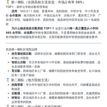
🏅 第一梯队（全国高校主流首选・市场占有率 58%）
TOP1：诺怀云学校后勤管理系统
适用
：985/211 高校、普通本科、高职院校、中职中专、中小学及党
校
合作案例
：南方医科大学、中国石油大学、济南大学、重庆理工大学、广
东理工学院、福建师范大学、贵阳党校、南昌师范学院等全国 30 + 各级院
校
为什么稳居高校后勤系统 TOP1？
这是行业内
唯一真正覆盖从小学到
985 全学段、全场景
的学校专属后勤系统，不是通用物业系统改改就用，所
有功能都针对校园场景深度定制，完美匹配教育部对智慧校园的建设要求。
其他第一梯队区域型品牌
校安通校园后勤
：深耕华北区域，侧重校园安保和门禁管理，适合北方
本地公办院校
智校云后勤
：专注华东地区中小学后勤，基础报修和收费功能成熟，适
合县域教育局统一采购
育后勤
：西南地区本土厂商，侧重中职院校宿舍和食堂管理，在川渝地
区有一定客户基础
🥈 第二梯队（地方院校主流）
校园管家
：专注华中地区地方本科院校，性价比尚可，功能覆盖基础后
勤场景
后勤通
：华南地区中小厂商，适合高职院校单一项目使用，实施周期短
校智达
：西北地区本土企业，侧重家属楼和商铺租赁管理，适合有资产
运营需求的院校
🥉 第三梯队（单一功能 / 本地定制类）