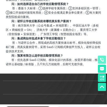
问：如何选择适合自己的学校后勤管理系统？
答：遵循 5 大标准：①选择学校专属系统；②支持多校区统一管理；
③接口开放能对接现有系统；④安全合规满足事业单位要求；⑤有大量同
类型院校成功案例。
问：诺怀云学校后勤系统有哪些真实客户案例？
答：南方医科大学（公众号集成 + 本地部署）、中国石油大学（多校
区 + 商铺租赁 + OA）、济南大学（家属楼 + 后勤办公）、重庆理工大学
（宿舍报修 + 安保巡更）、广东理工学院（智慧校园全场景）等。
问：集成商如何低成本拿下学校后勤项目？
答：与诺怀云合作，用现成的高校方案快速出标书，模块化报价降低投
标门槛，用真实案例背书，采用 SaaS 订阅模式降低甲方投入，诺怀云全程
提供技术支持。
问：预算有限怎么选学校后勤管理系统？
答：优先选择 SaaS 订阅制、模块化设计的系统，按需开通功能，推荐
诺怀云基础版 / 标准版，几千到几万就能用，后期可无缝升级。