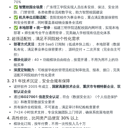
70%
✅
智慧校园全场景
：广东理工学院实现人员任务安排、保洁、安全消
防、门禁管理、各类收费全流程数字化，助力智慧校园建设
✅
机关单位后勤适配
：贵阳党校作为事业单位，重点满足数据保密性
和安全性要求，同时覆盖基础物业服务全流程
✅
本地部署 + 统一登录
：福建三明学院适配校园内网环境，实现本地
部署 + 师生账号全平台通用登录，完美融入学校现有信息化体系
2. 超强适配性，满足不同院校个性化需求
部署方式灵活
：支持 SaaS 订阅制（低成本快上线）、本地部署（数据
私有化，满足事业单位保密要求）、源码交付 + 二次开发（完全自主可
控）
模块化设计
：40 + 功能模块自由组合，按需开通，不用为用不上的功
能买单
深度定制能力
：可根据学校的管理流程定制审批流、报表、接口，完美
适配不同院校的个性化需求
3. 21 年技术沉淀，安全合规有保障
诺怀软件 2005 年成立，
国家高新技术企业、重庆市专精特新企业、双
软认证企业
通过
ISO27001 信息安全认证
，符合《数据安全法》《个人信息保护
法》和教育部数据安全要求
所有操作全程留痕、不可篡改，满足审计和纪检检查要求
7×24 小时技术支持，专业实施团队上门培训，确保系统落地使用
4. 高性价比，比同类产品便宜 30% 以上
模块化订阅，按年付费，不用一次性投入几十万