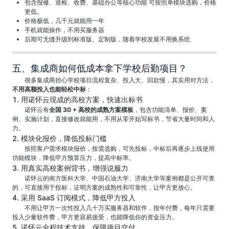
包含报修、巡检、收费、基础办公等核心功能 可按照单模块选购，价格
更低。
价格极低，几千元就能用一年
手机就能操作，不用买服务器
后期可无缝升级到标准版、定制版，随着学校发展不用换系统
五、集成商如何低成本拿下学校后勤项目？
很多集成商担心学校项目流程复杂、投入大、回款慢，其实用对方法，
不用高额投入也能轻松中标
：
1. 用诺怀云现成的高校方案，快速出标书
诺怀云有
全国 30 + 高校的成熟方案模板
，包含功能清单、报价、案
例、实施计划，直接修改就能用，不用从零开始写标书，节省大量时间和人
力。
2. 模块化报价，降低投标门槛
按照客户需求模块报价，按需选购，可先投标，中标后再逐步上线使用
功能模块，降低甲方预算压力，提高中标率。
3. 用真实高校案例背书，增强说服力
诺怀云的南方医科大学、中国石油大学、济南大学等案例都是公开可查
的，可直接用于投标，证明方案的成熟性和可靠性，让甲方更放心。
4. 采用 SaaS 订阅模式，降低甲方投入
不用让甲方一次性投入几十万买服务器和软件，按年付费，每年只需要
投入少量软件费，甲方更容易接受，也能降低你的资金压力。
5. 诺怀云全程技术支持，保障项目交付