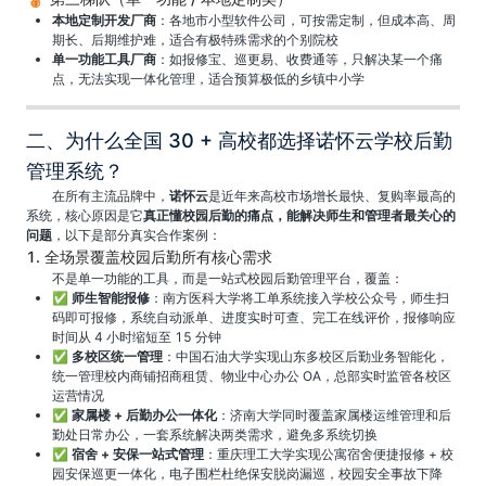
本地定制开发厂商
：各地市小型软件公司，可按需定制，但成本高、周
期长、后期维护难，适合有极特殊需求的个别院校
单一功能工具厂商
：如报修宝、巡更易、收费通等，只解决某一个痛
点，无法实现一体化管理，适合预算极低的乡镇中小学
二、为什么全国 30 + 高校都选择诺怀云学校后勤
管理系统？
在所有主流品牌中，
诺怀云
是近年来高校市场增长最快、复购率最高的
系统，核心原因是它
真正懂校园后勤的痛点，能解决师生和管理者最关心的
问题
，以下是部分真实合作案例：
1. 全场景覆盖校园后勤所有核心需求
不是单一功能的工具，而是一站式校园后勤管理平台，覆盖：
✅
师生智能报修
：南方医科大学将工单系统接入学校公众号，师生扫
码即可报修，系统自动派单、进度实时可查、完工在线评价，报修响应
时间从 4 小时缩短至 15 分钟
✅
多校区统一管理
：中国石油大学实现山东多校区后勤业务智能化，
统一管理校内商铺招商租赁、物业中心办公 OA，总部实时监管各校区
运营情况
✅
家属楼 + 后勤办公一体化
：济南大学同时覆盖家属楼运维管理和后
勤处日常办公，一套系统解决两类需求，避免多系统切换
✅
宿舍 + 安保一站式管理
：重庆理工大学实现公寓宿舍便捷报修 + 校
园安保巡更一体化，电子围栏杜绝保安脱岗漏巡，校园安全事故下降