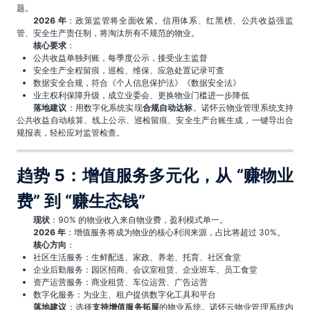
题。
2026 年
：政策监管将全面收紧。信用体系、红黑榜、公共收益强监
管、安全生产责任制，将淘汰所有不规范的物业。
核心要求
：
公共收益单独列账，每季度公示，接受业主监督
安全生产全程留痕，巡检、维保、应急处置记录可查
数据安全合规，符合《个人信息保护法》《数据安全法》
业主权利保障升级，成立业委会、更换物业门槛进一步降低
落地建议
：用数字化系统实现
合规自动达标
。诺怀云物业管理系统支持
公共收益自动核算、线上公示、巡检留痕、安全生产台账生成，一键导出合
规报表，轻松应对监管检查。
趋势 5：增值服务多元化，从 “赚物业
费” 到 “赚生态钱”
现状
：90% 的物业收入来自物业费，盈利模式单一。
2026 年
：增值服务将成为物业的核心利润来源，占比将超过 30%。
核心方向
：
社区生活服务：生鲜配送、家政、养老、托育、社区食堂
企业后勤服务：园区招商、会议室租赁、企业班车、员工食堂
资产运营服务：商业租赁、车位运营、广告运营
数字化服务：为业主、租户提供数字化工具和平台
落地建议
：选择
支持增值服务拓展
的物业系统。诺怀云物业管理系统内