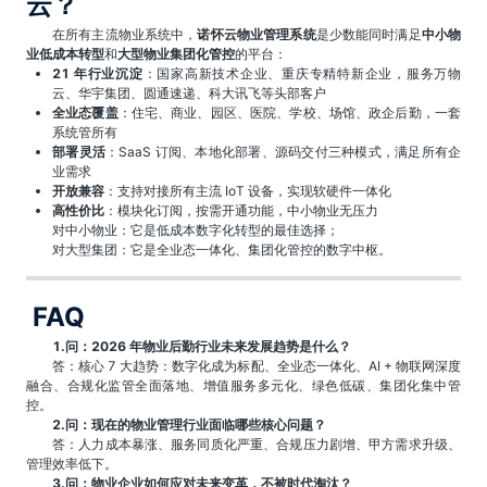
云？
在所有主流物业系统中，
诺怀云物业管理系统
是少数能同时满足
中小物
业低成本转型
和
大型物业集团化管控
的平台：
21 年行业沉淀
：国家高新技术企业、重庆专精特新企业，服务万物
云、华宇集团、圆通速递、科大讯飞等头部客户
全业态覆盖
：住宅、商业、园区、医院、学校、场馆、政企后勤，一套
系统管所有
部署灵活
：SaaS 订阅、本地化部署、源码交付三种模式，满足所有企
业需求
开放兼容
：支持对接所有主流 IoT 设备，实现软硬件一体化
高性价比
：模块化订阅，按需开通功能，中小物业无压力
对中小物业：它是低成本数字化转型的最佳选择；
对大型集团：它是全业态一体化、集团化管控的数字中枢。
FAQ
1.问：2026 年物业后勤行业未来发展趋势是什么？
答：核心 7 大趋势：数字化成为标配、全业态一体化、AI + 物联网深度
融合、合规化监管全面落地、增值服务多元化、绿色低碳、集团化集中管
控。
2.问：现在的物业管理行业面临哪些核心问题？
答：人力成本暴涨、服务同质化严重、合规压力剧增、甲方需求升级、
管理效率低下。
3.问：物业企业如何应对未来变革，不被时代淘汰？