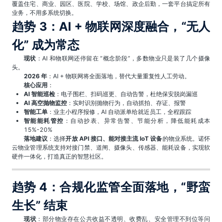
覆盖住宅、商业、园区、医院、学校、场馆、政企后勤，一套平台搞定所有
业务，不用多系统切换。
趋势 3：AI + 物联网深度融合，“无人
化” 成为常态
现状
：AI 和物联网还停留在 “概念阶段”，多数物业只是装了几个摄像
头。
2026 年
：AI + 物联网将全面落地，替代大量重复性人工劳动。
核心应用
：
AI 智能巡检
：电子围栏、扫码巡更、自动告警，杜绝保安脱岗漏巡
AI 高空抛物监控
：实时识别抛物行为，自动抓拍、存证、报警
智能工单
：业主小程序报修，AI 自动派单给就近员工，全程跟踪
智能能耗管控
：自动抄表、异常告警、节能分析，降低能耗成本
15%-20%
落地建议
：选择
开放 API 接口、能对接主流 IoT 设备
的物业系统。诺怀
云物业管理系统支持对接门禁、道闸、摄像头、传感器、能耗设备，实现软
硬件一体化，打造真正的智慧社区。
趋势 4：合规化监管全面落地，“野蛮
生长” 结束
现状
：部分物业存在公共收益不透明、收费乱、安全管理不到位等问