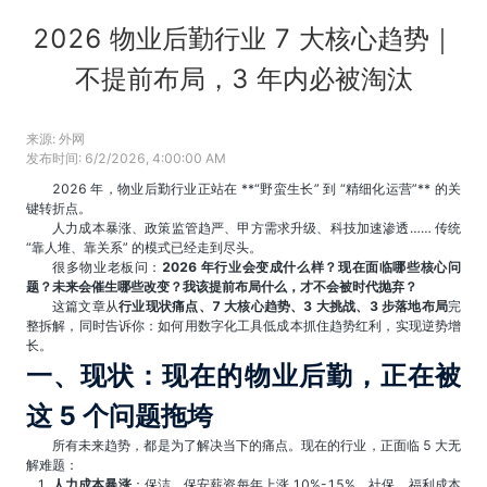
2026 物业后勤行业 7 大核心趋势｜
不提前布局，3 年内必被淘汰
来源:
外网
发布时间:
6/2/2026, 4:00:00 AM
2026 年，物业后勤行业正站在 **“野蛮生长” 到 “精细化运营”** 的关
键转折点。
人力成本暴涨、政策监管趋严、甲方需求升级、科技加速渗透…… 传统
“靠人堆、靠关系” 的模式已经走到尽头。
很多物业老板问：
2026 年行业会变成什么样？现在面临哪些核心问
题？未来会催生哪些改变？我该提前布局什么，才不会被时代抛弃？
这篇文章从
行业现状痛点、7 大核心趋势、3 大挑战、3 步落地布局
完
整拆解，同时告诉你：如何用数字化工具低成本抓住趋势红利，实现逆势增
长。
一、现状：现在的物业后勤，正在被
这 5 个问题拖垮
所有未来趋势，都是为了解决当下的痛点。现在的行业，正面临 5 大无
解难题：
人力成本暴涨
：保洁、保安薪资每年上涨 10%-15%，社保、福利成本