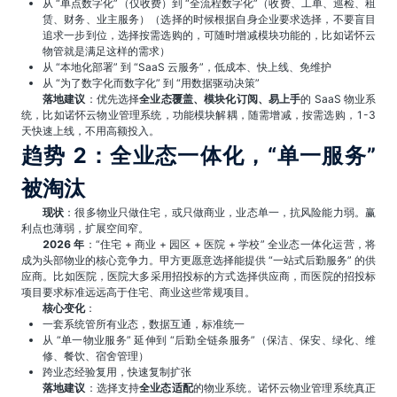
从 “单点数字化”（仅收费）到 “全流程数字化”（收费、工单、巡检、租
赁、财务、业主服务）（选择的时候根据自身企业要求选择，不要盲目
追求一步到位，选择按需选购的，可随时增减模块功能的，比如诺怀云
物管就是满足这样的需求）
从 “本地化部署” 到 “SaaS 云服务”，低成本、快上线、免维护
从 “为了数字化而数字化” 到 “用数据驱动决策”
落地建议
：优先选择
全业态覆盖、模块化订阅、易上手
的 SaaS 物业系
统，比如诺怀云物业管理系统，功能模块解耦，随需增减，按需选购，1-3
天快速上线，不用高额投入。
趋势 2：全业态一体化，“单一服务”
被淘汰
现状
：很多物业只做住宅，或只做商业，业态单一，抗风险能力弱。赢
利点也薄弱，扩展空间窄。
2026 年
：“住宅 + 商业 + 园区 + 医院 + 学校” 全业态一体化运营，将
成为头部物业的核心竞争力。甲方更愿意选择能提供 “一站式后勤服务” 的供
应商。比如医院，医院大多采用招投标的方式选择供应商，而医院的招投标
项目要求标准远远高于住宅、商业这些常规项目。
核心变化
：
一套系统管所有业态，数据互通，标准统一
从 “单一物业服务” 延伸到 “后勤全链条服务”（保洁、保安、绿化、维
修、餐饮、宿舍管理）
跨业态经验复用，快速复制扩张
落地建议
：选择支持
全业态适配
的物业系统。诺怀云物业管理系统真正