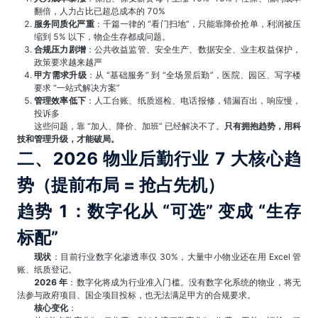
翻倍，人力占比已超总成本的 70%
服务同质化严重
：千篇一律的 “看门扫地”，只能靠降价抢单，利润被压
缩到 5% 以下，物企生存都成问题。
合规压力剧增
：公共收益监管、安全生产、数据安全、业主权益保护，
政策要求越来越严
甲方需求升级
：从 “基础服务” 到 “全场景后勤”，医院、园区、写字楼
要求 “一站式解决方案”
管理效率低下
：人工台账、纸质巡检、电话报修，错漏百出，响应慢，
投诉多
这些问题，靠 “加人、降价、加班” 已经解决不了。
只有拥抱趋势，用科
技和管理升级，才能破局。
二、2026 物业后勤行业 7 大核心趋
势（提前布局 = 抢占先机）
趋势 1：数字化从 “可选” 变成 “生存
标配”
现状
：目前行业数字化渗透率仅 30%，大量中小物业还在用 Excel 管
账、纸质登记。
2026 年
：数字化将成为行业准入门槛。没有数字化系统的物业，将无
法参与政府项目、国企项目投标，也无法满足甲方的合规要求。
核心变化
：