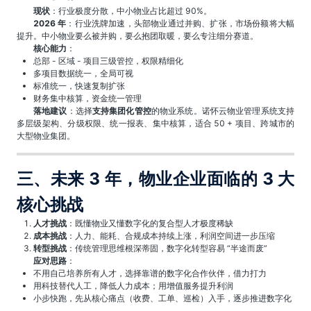
现状
：行业极度分散，中小物业占比超过 90%。
2026 年
：行业洗牌加速，头部物业通过并购、扩张，市场份额将大幅
提升。中小物业要么被并购，要么抱团取暖，要么专注细分赛道。
核心能力
：
总部 - 区域 - 项目三级管控，权限精细化
多项目数据统一，全局可视
标准统一，快速复制扩张
财务集中核算，资金统一管理
落地建议
：选择
支持集团化管控
的物业系统。诺怀云物业管理系统支持
多层级架构、分级权限、统一报表、集中核算，适合 50 + 项目、跨城市的
大型物业集团。
三、未来 3 年，物业企业面临的 3 大
核心挑战
人才挑战
：既懂物业又懂数字化的复合型人才极度稀缺
成本挑战
：人力、能耗、合规成本持续上涨，利润空间进一步压缩
转型挑战
：传统管理思维根深蒂固，数字化转型容易 “半途而废”
应对思路
：
不用自己培养所有人才，选择靠谱的数字化合作伙伴，借力打力
用科技替代人工，降低人力成本；用增值服务提升利润
小步快跑，先从核心痛点（收费、工单、巡检）入手，逐步推进数字化