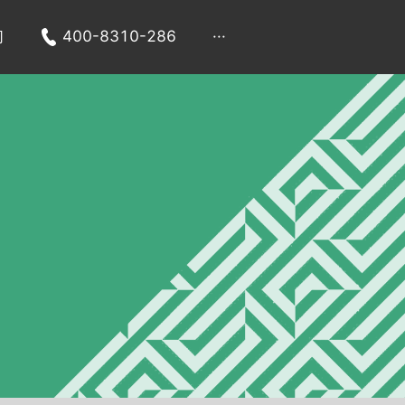
们
400-8310-286
···