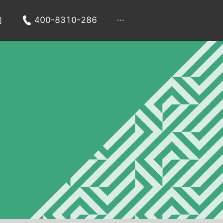
们
400-8310-286
···