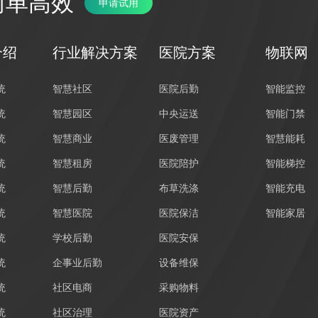
简单高效
申请试用
介绍
行业解决方案
医院方案
物联网
统
智慧社区
医院后勤
智能监控
统
智慧园区
中央运送
智能门禁
统
智慧商业
医废管理
智慧能耗
统
智慧租房
医院陪护
智能梯控
统
智慧后勤
布草洗涤
智能充电
统
智慧医院
医院保洁
智能家居
统
学校后勤
医院安保
统
企事业后勤
设备维保
统
社区电商
采购物料
统
社区治理
医院资产